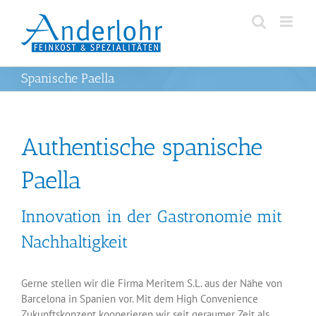
Zum
Inhalt
springen
Spanische Paella
Authentische spanische
Paella
Innovation in der Gastronomie mit
Nachhaltigkeit
Gerne stellen wir die Firma Meritem S.L. aus der Nähe von
Barcelona in Spanien vor. Mit dem High Convenience
Zukunftskonzept kooperieren wir seit geraumer Zeit als